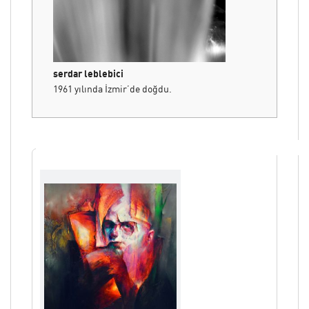
serdar leblebici
1961 yılında İzmir’de doğdu.
1984 yılında Dokuz Eylül Üniversitesi, Güzel
Sanatlar Fakültesi,Tekstil Tasarımı Anasanat
Dalı’ndan mezun oldu.
Ressam Yavuz Seçkin ile çalıştı. Otuz kişisel
sergisi vardır. Uuslararası boyutu da olan
birçok karma ve grup sergisine katılmıştır.
Alarmart ve Société Nationale des Beaux-Arts
(SNBA) Paris üyesidir.
SNBA kurumu tarafından;
2006 yılında, “Resim Dalında Bronz Madalya”,
2011 yılında, “20x20” delegasyon sergisi ile
“Gümüş Madalya”,
2015 yılında, “Synergie / Sinerji” delegasyon
sergisi ile “Altın Madalya”,