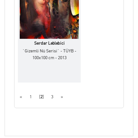
Serdar Leblebici
`Gizemli Nü Serisi` - TÜYB -
100x100 cm - 2013
«
1
[
2
]
3
»