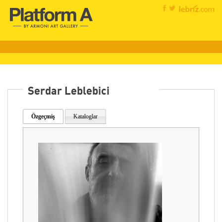
Serdar Leblebici
Özgeçmiş
Kataloglar