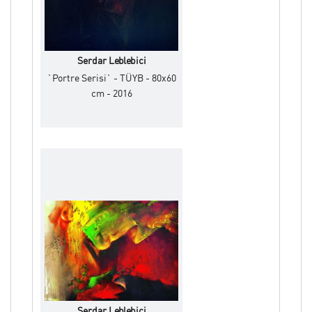
2016 yılında, “Carré / Kare” delegasyon
sergisindeki resimleri ile “Altın Madalya”,
2013 Tunus/ Monastir Uluslararası Plastik
Sanatlar Festivali’nde ise “Resim Dalında Büyük
Serdar Leblebici
Ödül” ile onurlandırılmıştır.
`Portre Serisi` - TÜYB - 80x60
T.C.Dışişleri Bakanlığı bünyesinde
cm - 2016
gerçekleştirilen proje kapsamında
eserleri;Abuja(Nijerya) ve Ulan
Bator(Moğolistan) başta olmak üzere,
T.C.Büyükelçilik sanat eserleri koleksiyonlarına
dahil edilmiştir.
Çalışmalarını İzmir’deki atölyesinde
sürdürmektedir.
Serdar Leblebici