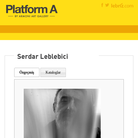
Serdar Leblebici
Özgeçmiş
Kataloglar