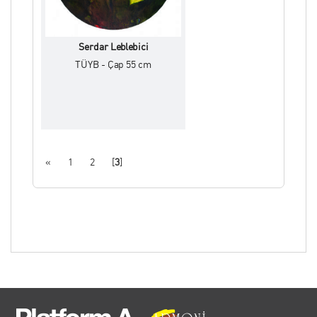
2016 yılında, “Carré / Kare” delegasyon
sergisindeki resimleri ile “Altın Madalya”,
2013 Tunus/ Monastir Uluslararası Plastik
Serdar Leblebici
Sanatlar Festivali’nde ise “Resim Dalında Büyük
TÜYB - Çap 55 cm
Ödül” ile onurlandırılmıştır.
T.C.Dışişleri Bakanlığı bünyesinde
gerçekleştirilen proje kapsamında
eserleri;Abuja(Nijerya) ve Ulan
Bator(Moğolistan) başta olmak üzere,
T.C.Büyükelçilik sanat eserleri koleksiyonlarına
«
1
2
[
3
]
dahil edilmiştir.
Çalışmalarını İzmir’deki atölyesinde
sürdürmektedir.