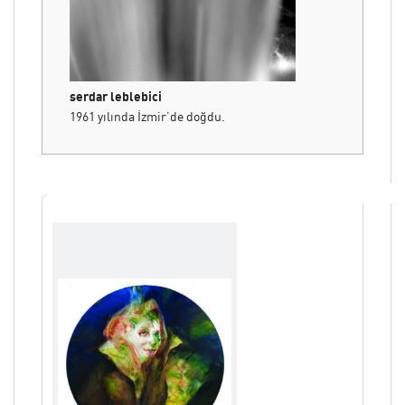
serdar leblebici
1961 yılında İzmir’de doğdu.
1984 yılında Dokuz Eylül Üniversitesi, Güzel
Sanatlar Fakültesi,Tekstil Tasarımı Anasanat
Dalı’ndan mezun oldu.
Ressam Yavuz Seçkin ile çalıştı. Otuz kişisel
sergisi vardır. Uuslararası boyutu da olan
birçok karma ve grup sergisine katılmıştır.
Alarmart ve Société Nationale des Beaux-Arts
(SNBA) Paris üyesidir.
SNBA kurumu tarafından;
2006 yılında, “Resim Dalında Bronz Madalya”,
2011 yılında, “20x20” delegasyon sergisi ile
“Gümüş Madalya”,
2015 yılında, “Synergie / Sinerji” delegasyon
sergisi ile “Altın Madalya”,