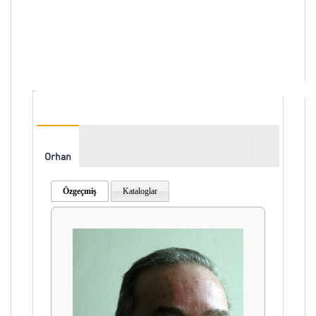
Orhan
Taylan
Özgeçmiş
Kataloglar