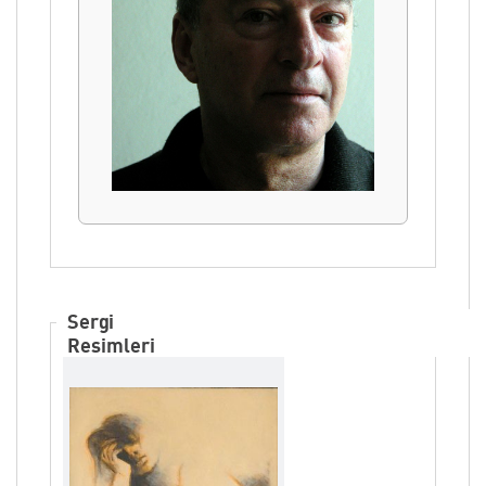
ORHAN TAYLAN
Sergi
Resimleri
Selanik kökenli, Samsun 1941 doğumlu
ve İstanbul’ludur. Robert Kolej (Lise'60)
ve Roma Güzel Sanatlar Akademisi ('65)
mezunudur.
Orhan Taylan'ın eserleri dünyanın ve