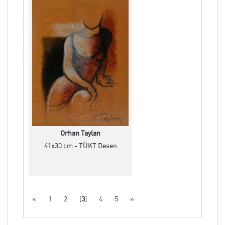
Orhan Taylan
41x30 cm - TÜKT Desen
«
1
2
[
3
]
4
5
»