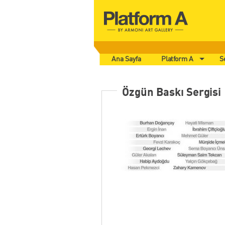
Ana Sayfa
Platform A
S
Özgün Baskı Sergisi