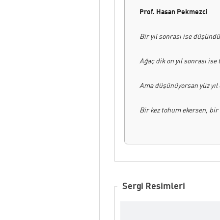
Prof. Hasan Pekmezci
Bir yıl sonrası ise düşünd
Ağaç dik on yıl sonrası ise 
Ama düşünüyorsan yüz yıl ö
Bir kez tohum ekersen, bir 
Yüz kez olur bu ürün, nasıl 
Birine bir balık versen, doy
Balık tutmayı öğret, doys
Sergi Resimleri
(Çin Özdeyişi)