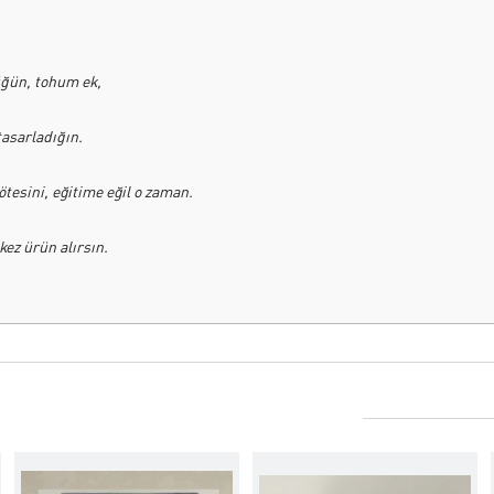
üğün, tohum ek,
tasarladığın.
tesini, eğitime eğil o zaman.
kez ürün alırsın.
ekildiğini öğretirsen.
ar bir defa;
un ömür boyunca.