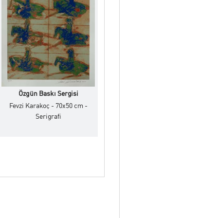
 birbirine paralel olarak
ikler birer altın bilezik ve
k kentlerin hediyelik eşya
maktadır. Sadece bir Eiffel
ar zengin bir hazine olduğu
Özgün Baskı Sergisi
Fevzi Karakoç - 70x50 cm -
lları içinde görsel hale
Serigrafi
ltüründe Budist Rahiplerce
gi görmeye başladı. Albrecht
lach (1870-1938) bu alanda
ı, linolyum, şablon baskı ve
atım yolu haline gelmiştir.
dan kaç tane basılmışsa ona
un kalemle ve sanatçının
em eserin tescili sayılır.