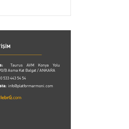
TİŞİM
s:
Taurus AVM Konya Yolu
90/B Asma Kat Balgat / ANKARA
 533 443 54 54
sta:
info@platformarmoni.com