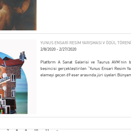
YUNUS ENSARİ RESİM YARIŞMASI V ÖDÜL TÖRENİ
2/8/2020 - 2/27/2020
Platform A Sanat Galerisi ve Taurus AVM’nin bi
beşincisi gerçekleştirilen “Yunus Ensari Resim Yar
elemeyi geçen 69 eser arasında jüri üyeleri Bünyam
7
8
9
10
11
»