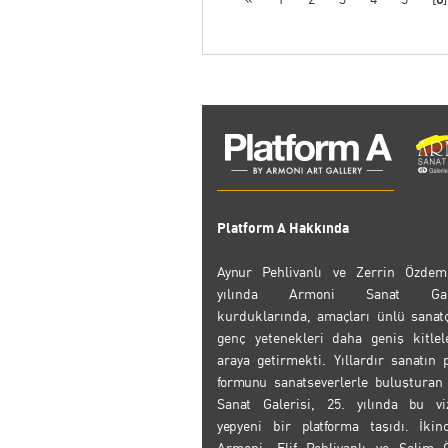
Platform A Hakkında
Aynur Pehlivanlı ve Zerrin Özdem
yılında Armoni Sanat Galer
kurduklarında, amaçları ünlü sanatç
genç yetenekleri daha geniş kitlel
araya getirmekti. Yıllardır sanatın
formunu sanatseverlerle buluşturan
Sanat Galerisi, 25. yılında bu vi
yepyeni bir platforma taşıdı. İkin
Armoni, Elif Pehlivanlı ve Selim 