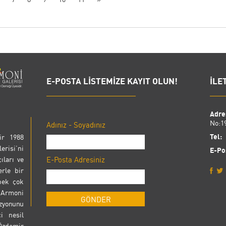
E-POSTA LİSTEMİZE KAYIT OLUN!
İLE
Adre
No:1
Adınız - Soyadınız
Tel:
0
ir 1988
isi’ni
E-Po
ıları ve
E-Posta Adresiniz
erle bir
 pek çok
 Armoni
zyonunu
ci nesil
Özdemir