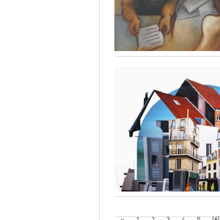
«
1
2
3
4
5
[
6
]