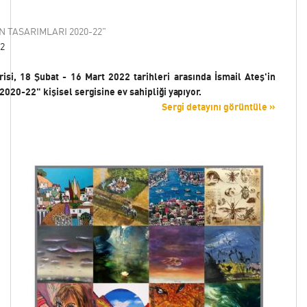
N TASARIMLARI 2020-22"
22
isi, 18 Şubat - 16 Mart 2022 tarihleri arasında İsmail Ateş'in
2020-22" kişisel sergisine ev sahipliği yapıyor.
Sergi detayını görüntüle »