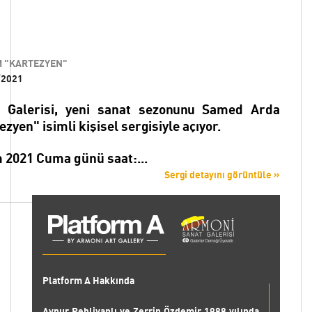
M "KARTEZYEN"
/2021
 Galerisi, yeni sanat sezonunu Samed Arda
zyen" isimli kişisel sergisiyle açıyor.
m 2021 Cuma günü saat:...
Sergi detayını görüntüle »
Platform A Hakkında
Aynur Pehlivanlı ve Zerrin Özdemir 1988 yılında