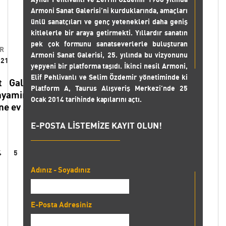
Armoni Sanat Galerisi’ni kurduklarında, amaçları
ünlü sanatçıları ve genç yetenekleri daha geniş
kitlelerle bir araya getirmekti. Yıllardır sanatın
pek çok formunu sanatseverlerle buluşturan
R
Armoni Sanat Galerisi, 25. yılında bu vizyonunu
021
yepyeni bir platforma taşıdı. İkinci nesil Armoni,
Elif Pehlivanlı ve Selim Özdemir yönetiminde ki
 Galerisi, 16 Mart-9 Nisan 2021 tarihleri
Platform A, Taurus Alışveriş Merkezi’nde 25
yamin Balamir'in "Hattuşa'dan Engürü'ye"
Ocak 2014 tarihinde kapılarını açtı.
ne ev sahipliği yapıyor.
E-POSTA LİSTEMİZE KAYIT OLUN!
Sergi detayını görüntüle »
4
5
6
»
Adınız - Soyadınız
E-Posta Adresiniz