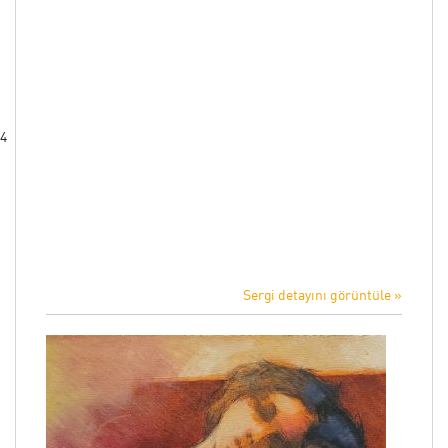
24
Sergi detayını görüntüle »