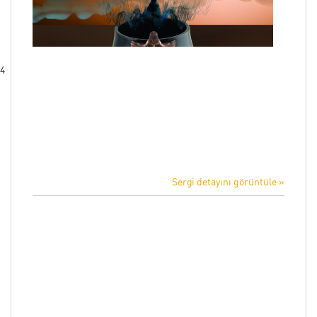
24
Sergi detayını görüntüle »