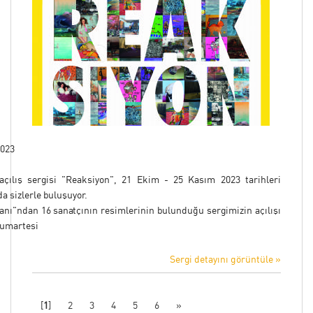
2023
çılış sergisi "Reaksiyon", 21 Ekim - 25 Kasım 2023 tarihleri
da sizlerle buluşuyor.
lanı"ndan 16 sanatçının resimlerinin bulunduğu sergimizin açılışı
Cumartesi
Sergi detayını görüntüle »
[
1
]
2
3
4
5
6
»