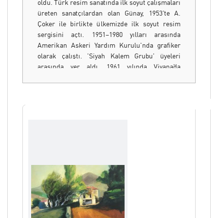
oldu. Türk resim sanatında ilk soyut çalışmaları
üreten sanatçılardan olan Günay, 1953'te A.
Çoker ile birlikte ülkemizde ilk soyut resim
sergisini açtı. 1951–1980 yılları arasında
Amerikan Askeri Yardım Kurulu'nda grafiker
olarak çalıştı. 'Siyah Kalem Grubu' üyeleri
arasında yer aldı. 1961 yılında Viyana'da
düzenlenen sergide ilk kez kum ve boya
karışımı çalışmalarını sergiledi. 1967-1993
yılları arasında Ankara Türk- Amerikan Derneği
resim kurslarını yönetti. 1992 yılından itibaren
kendi özel atölyesinde sanat çalışmalarını
sürdüren Günay, 1953-2011 yılları arasında
100'ün üzerinde kişisel sergi açmış, 250'den
fazla karma sergiye katılmıştır. Sanatçı 112.
kişisel sergisini 2018 yılında Armoni Sanat
Galerisi'nde açmıştır.