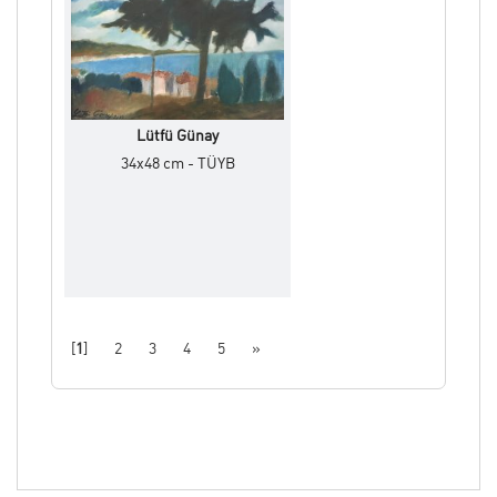
Lütfü Günay
34x48 cm - TÜYB
[
1
]
2
3
4
5
»